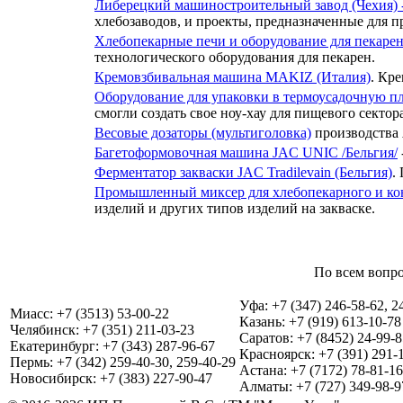
Либерецкий машиностроительный завод (Чехия) -
хлебозаводов, и проекты, предназначенные для
Хлебопекарные печи и оборудование для пекарен 
технологического оборудования для пекарен.
Кремовзбивальная машина MAKIZ (Италия)
. Кр
Оборудование для упаковки в термоусадочную пл
смогли создать свое ноу-хау для пищевого сектора
Весовые дозаторы (мультиголовка)
производства 
Багетоформовочная машина JAC UNIC /Бельгия/
Ферментатор закваски JAC Tradilevain (Бельгия)
.
Промышленный миксер для хлебопекарного и кон
изделий и других типов изделий на закваске.
По всем вопро
Уфа: +7 (347) 246-58-62, 2
Миасс: +7 (3513) 53-00-22
Казань: +7 (919) 613-10-78
Челябинск: +7 (351) 211-03-23
Саратов: +7 (8452) 24-99-8
Екатеринбург: +7 (343) 287-96-67
Красноярск: +7 (391) 291-
Пермь: +7 (342) 259-40-30, 259-40-29
Астана: +7 (7172) 78-81-16
Новосибирск: +7 (383) 227-90-47
Алматы: +7 (727) 349-98-9