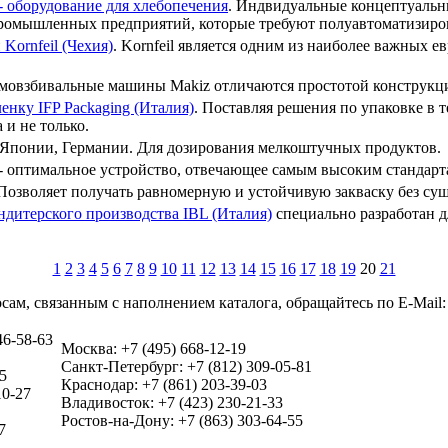
 оборудование для хлебопечения
. Индвидуальные концептуальн
 промышленных предприятий, которые требуют полуавтоматизиро
Kornfeil (Чехия)
. Kornfeil является одним из наиболее важных 
емовзбивальные машины Makiz отличаются простотой конструкц
енку IFP Packaging (Италия)
. Поставляя решения по упаковке в
 и не только.
Японии, Германии. Для дозирования мелкоштучных продуктов.
- оптимальное устройство, отвечающее самым высоким стандарта
 Позволяет получать равномерную и устойчивую закваску без су
дитерского производства IBL (Италия)
специально разработан дл
1
2
3
4
5
6
7
8
9
10
11
12
13
14
15
16
17
18
19
20
21
сам, связанным с наполнением каталога, обращайтесь по E-Mail
46-58-63
Москва: +7 (495) 668-12-19
Санкт-Петербург: +7 (812) 309-05-81
5
Краснодар: +7 (861) 203-39-03
10-27
Владивосток: +7 (423) 230-21-33
Ростов-на-Дону: +7 (863) 303-64-55
7