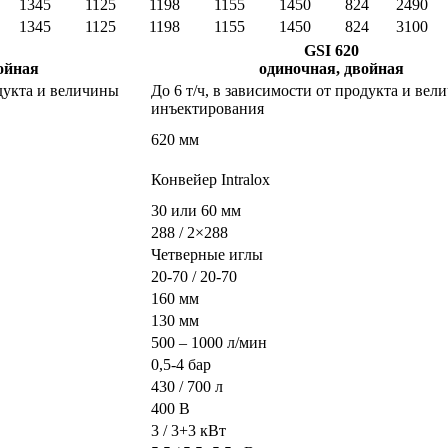
1345
1125
1198
1155
1450
824
2490
1345
1125
1198
1155
1450
824
3100
GSI 620
ойная
одиночная, двойная
одукта и величины
До 6 т/ч, в зависимости от продукта и вел
инъектирования
620 мм
Конвейер Intralox
30 или 60 мм
288 / 2×288
Четверные иглы
20-70 / 20-70
160 мм
130 мм
500 – 1000 л/мин
0,5-4 бар
430 / 700 л
400 B
3 / 3+3 кВт