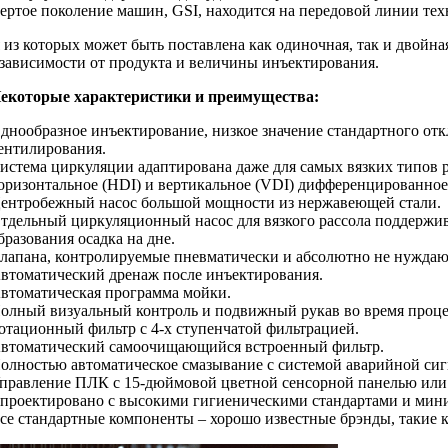
ертое поколение машин, GSI, находится на передовой линии тех
я из которых может быть поставлена как одиночная, так и двойн
в зависимости от продукта и величины инъектирования.
екоторые характеристики и преимущества:
днообразное инъектирование, низкое значение стандартного отк
ентилирования.
истема циркуляции адаптирована даже для самых вязких типов р
оризонтальное (HDI) и вертикальное (VDI) дифференцированное
ентробежный насос большой мощности из нержавеющей стали.
тдельный циркуляционный насос для вязкого рассола поддержив
бразования осадка на дне.
лапана, контролируемые пневматически и абсолютно не нужда
втоматический дренаж после инъектирования.
втоматическая программа мойки.
олный визуальный контроль и подвижный рукав во время проце
отационный фильтр с 4-х ступенчатой фильтрацией.
втоматический самоочищающийся встроенный фильтр.
олностью автоматическое смазывание с системой аварийной сиг
правление ПЛК с 15-дюймовой цветной сенсорной панелью или 
проектировано с высокими гигиеническими стандартами и мин
се стандартные компоненты – хорошо известные брэнды, такие как