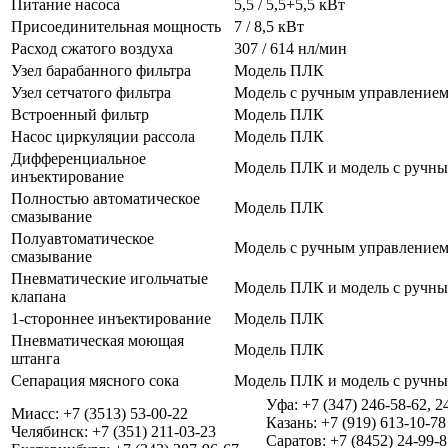
Питание насоса
5,5 / 5,5+5,5 кВт
Присоединительная мощность
7 / 8,5 кВт
Расход сжатого воздуха
307 / 614 нл/мин
Узел барабанного фильтра
Модель ПЛК
Узел сетчатого фильтра
Модель с ручным управление
Встроенный фильтр
Модель ПЛК
Насос циркуляции рассола
Модель ПЛК
Дифференциальное
Модель ПЛК и модель с ручн
инъектирование
Полностью автоматическое
Модель ПЛК
смазывание
Полуавтоматическое
Модель с ручным управление
смазывание
Пневматические игольчатые
Модель ПЛК и модель с ручн
клапана
1-стороннее инъектирование
Модель ПЛК
Пневматическая моющая
Модель ПЛК
штанга
Сепарация мясного сока
Модель ПЛК и модель с ручн
Уфа: +7 (347) 246-58-62, 2
Миасс: +7 (3513) 53-00-22
Казань: +7 (919) 613-10-78
Челябинск: +7 (351) 211-03-23
Саратов: +7 (8452) 24-99-8