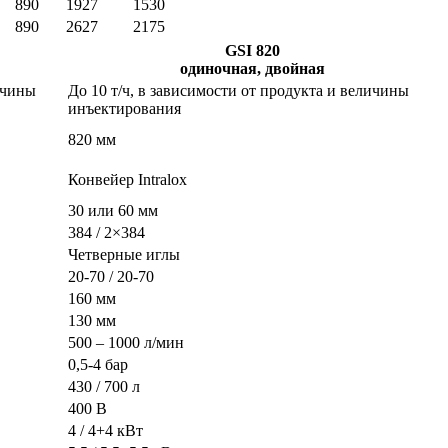
890
1927
1530
890
2627
2175
GSI 820
одиночная, двойная
ичины
До 10 т/ч, в зависимости от продукта и величины
инъектирования
820 мм
Конвейер Intralox
30 или 60 мм
384 / 2×384
Четверные иглы
20-70 / 20-70
160 мм
130 мм
500 – 1000 л/мин
0,5-4 бар
430 / 700 л
400 B
4 / 4+4 кВт