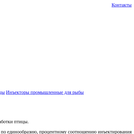
Контакты
цы
Инъекторы промышленные для рыбы
аботки птицы.
й по единообразию, процентному соотношению инъектирования