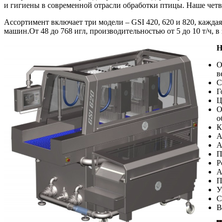
и гигиены в современной отрасли обработки птицы. Наше четв
Ассортимент включает три модели – GSI 420, 620 и 820, кажда
машин.От 48 до 768 игл, производительностью от 5 до 10 т/ч, 
Н
О
в
С
Г
Ц
О
о
К
А
А
П
Р
А
П
У
С
В