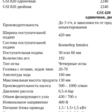
GSI 820 одиночная
2240
GSI 820 двойная
2240
GSI 420
одиночная, дв
До 3 т/ч, в зависимости от пр
Производительность
инъектирования
Ширина поступательной
420 мм
подачи
Система поступательной
Конвейер Intralox
подачи
Поступательная подача
30 или 60 мм
Количество игл
192
Тип иглы
Четверные иглы
Головка с иглами, ходов /мин
20-70
Амплитуда хода
160 мм
Максимальная высота продукта
130 мм
Производительность насоса
500 – 1000 л/мин
Давление рассола
0,5-4 бар
Объем фильтрующего узла
430 / 700 л
Номинальное напряжение
400 B
Питание блока привода
1,5 / 1,5+1,5 кВт